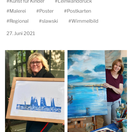
#
Kunst für Kinder
#
Leinwanddruck
#
Malerei
#
Poster
#
Postkarten
#
Regional
#
slawski
#
Wimmelbild
27. Juni 2021