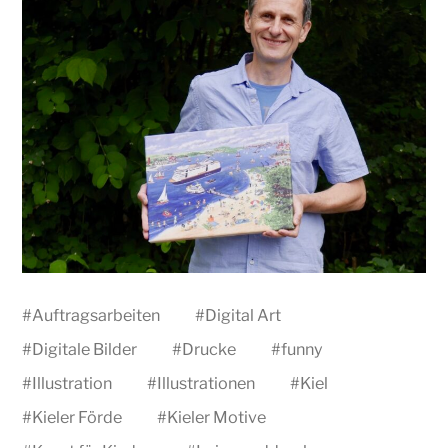
#
Auftragsarbeiten
#
Digital Art
#
Digitale Bilder
#
Drucke
#
funny
#
Illustration
#
Illustrationen
#
Kiel
#
Kieler Förde
#
Kieler Motive